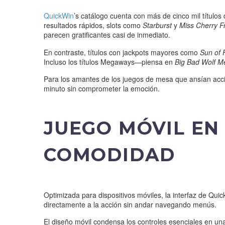
QuickWin
’s catálogo cuenta con más de cinco mil título
resultados rápidos, slots como
Starburst
y
Miss Cherry Fr
parecen gratificantes casi de inmediato.
En contraste, títulos con jackpots mayores como
Sun of 
Incluso los títulos Megaways—piensa en
Big Bad Wolf 
Para los amantes de los juegos de mesa que ansían acció
minuto sin comprometer la emoción.
JUEGO MÓVIL EN
COMODIDAD
Optimizada para dispositivos móviles, la interfaz de Qu
directamente a la acción sin andar navegando menús.
El diseño móvil condensa los controles esenciales en una