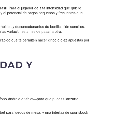
sil. Para el jugador de alta intensidad que quiere
d y el potencial de pagos pequeños y frecuentes que
rápidos y desencadenantes de bonificación sencillos.
ias variaciones antes de pasar a otra.
rápido que te permiten hacer cinco o diez apuestas por
IDAD Y
léfono Android o tablet—para que puedas lanzarte
‑bet para juegos de mesa, y una interfaz de sportsbook