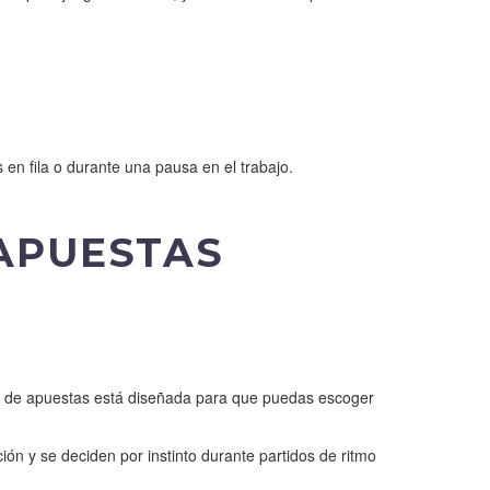
en fila o durante una pausa en el trabajo.
 APUESTAS
faz de apuestas está diseñada para que puedas escoger
n y se deciden por instinto durante partidos de ritmo