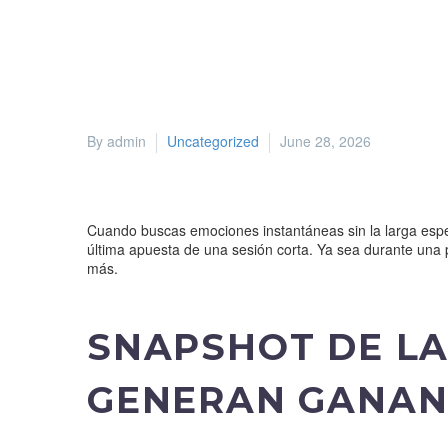
By admin
Uncategorized
June 28, 2026
Cuando buscas emociones instantáneas sin la larga espe
última apuesta de una sesión corta. Ya sea durante una 
más.
SNAPSHOT DE LA
GENERAN GANAN