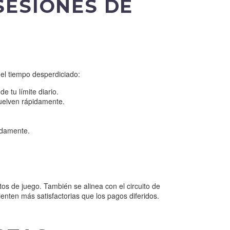
SESIONES DE
el tiempo desperdiciado:
 tu límite diario.
suelven rápidamente.
idamente.
os de juego. También se alinea con el circuito de
ten más satisfactorias que los pagos diferidos.