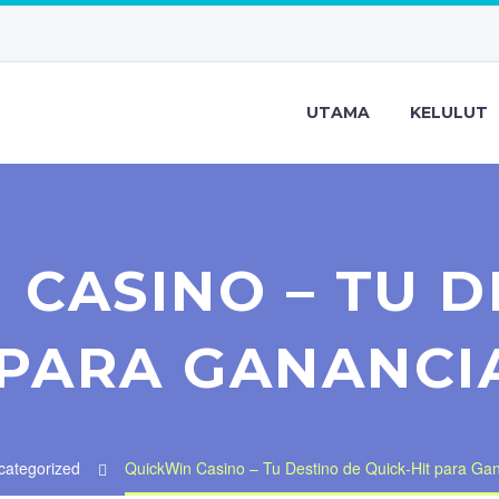
UTAMA
KELULUT
 CASINO – TU D
 PARA GANANCI
categorized
QuickWin Casino – Tu Destino de Quick‑Hit para Ga