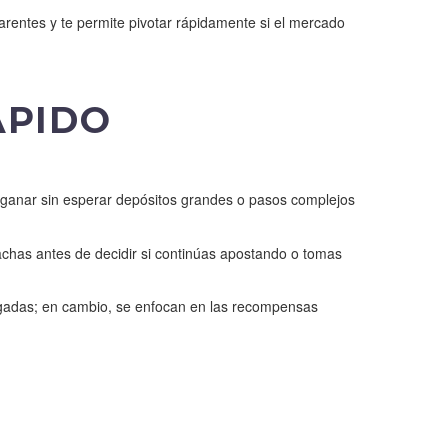
arentes y te permite pivotar rápidamente si el mercado
ÁPIDO
ganar sin esperar depósitos grandes o pasos complejos
chas antes de decidir si continúas apostando o tomas
gadas; en cambio, se enfocan en las recompensas