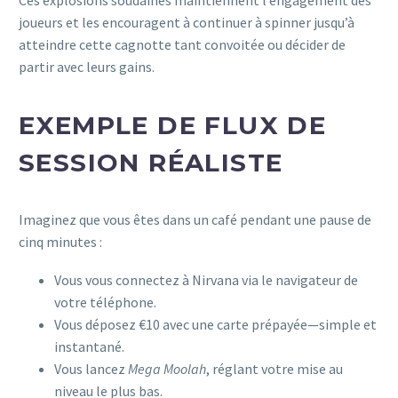
Ces explosions soudaines maintiennent l’engagement des
joueurs et les encouragent à continuer à spinner jusqu’à
atteindre cette cagnotte tant convoitée ou décider de
partir avec leurs gains.
EXEMPLE DE FLUX DE
SESSION RÉALISTE
Imaginez que vous êtes dans un café pendant une pause de
cinq minutes :
Vous vous connectez à Nirvana via le navigateur de
votre téléphone.
Vous déposez €10 avec une carte prépayée—simple et
instantané.
Vous lancez
Mega Moolah
, réglant votre mise au
niveau le plus bas.