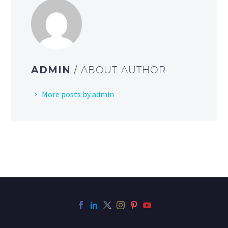
ADMIN
/ ABOUT AUTHOR
More posts by admin