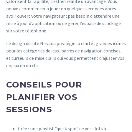
valorisent la rapidité, c’est en réalité un avantage. Vous
pouvez commencer à jouer en quelques secondes après
avoir ouvert votre navigateur ; pas besoin d’attendre une
mise à jour d’application ou de gérer l’espace de stockage
sur votre téléphone.
Le design du site Nirvana privilégie la clarté : grandes icônes
pour les catégories de jeux, barres de navigation concises,
et curseurs de mise clairs qui vous permettent d’ajuster vos
enjeux en un clic.
CONSEILS POUR
PLANIFIER VOS
SESSIONS
Créez une playlist “quick spin” de vos slots à