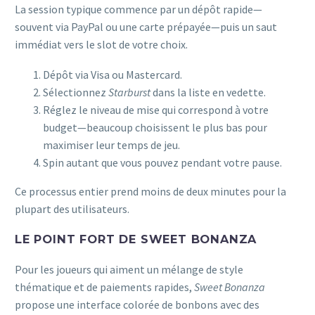
La session typique commence par un dépôt rapide—
souvent via PayPal ou une carte prépayée—puis un saut
immédiat vers le slot de votre choix.
Dépôt via Visa ou Mastercard.
Sélectionnez
Starburst
dans la liste en vedette.
Réglez le niveau de mise qui correspond à votre
budget—beaucoup choisissent le plus bas pour
maximiser leur temps de jeu.
Spin autant que vous pouvez pendant votre pause.
Ce processus entier prend moins de deux minutes pour la
plupart des utilisateurs.
LE POINT FORT DE SWEET BONANZA
Pour les joueurs qui aiment un mélange de style
thématique et de paiements rapides,
Sweet Bonanza
propose une interface colorée de bonbons avec des