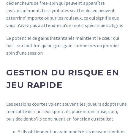
déclencheurs de free‑spin qui peuvent apparaître
instantanément. Les symboles scatter du jeu peuvent
atterrir n’importe où sur les rouleaux, ce qui signifie que
vous n’avez pas à attendre qu’un motif spécifique s’aligne.
Le potentiel de gains instantanés maintient le cœur qui
bat—surtout lorsqu’un gros gain tombe lors du premier
spin d’une session.
GESTION DU RISQUE EN
JEU RAPIDE
Les sessions courtes voient souvent les joueurs adopter une
mentalité de « un seul spin » : ils placent une mise, spin,
puis décident s’ils continuent en fonction du résultat.
Si ils obtiennent un gain modéré, ils peuvent doubler