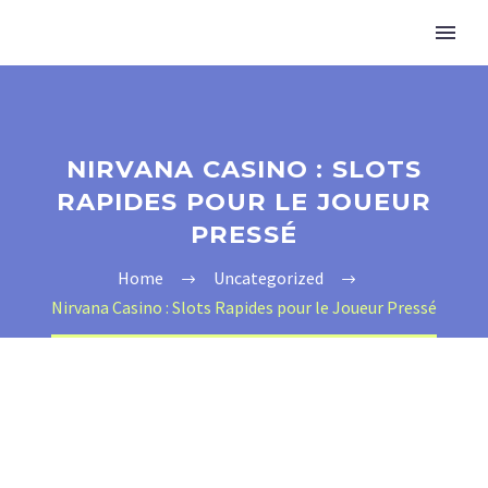
NIRVANA CASINO : SLOTS
RAPIDES POUR LE JOUEUR
PRESSÉ
Home
Uncategorized
Nirvana Casino : Slots Rapides pour le Joueur Pressé