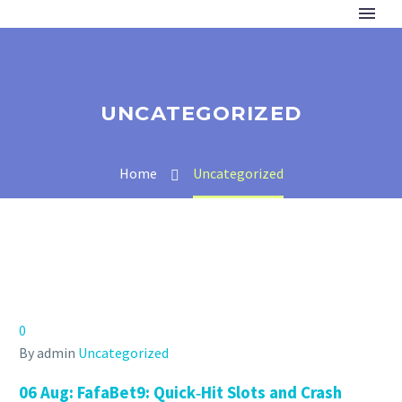
UNCATEGORIZED
Home
Uncategorized
0
By admin
Uncategorized
06 Aug:
FafaBet9: Quick‑Hit Slots and Crash