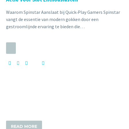
Waarom Spinstar Aanslaat bij Quick‑Play Gamers Spinstar
vangt de essentie van modern gokken door een
gestroomlijnde ervaring te bieden die…
READ MORE