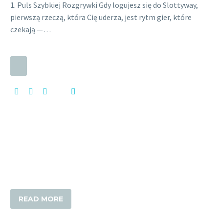
1. Puls Szybkiej Rozgrywki Gdy logujesz się do Slottyway,
pierwszą rzeczą, która Cię uderza, jest rytm gier, które
czekają —…
READ MORE