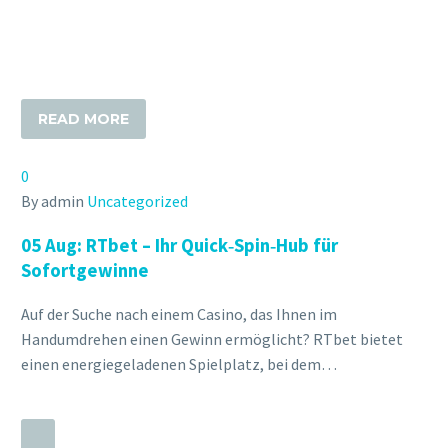
READ MORE
0
By admin
Uncategorized
05 Aug:
RTbet – Ihr Quick‑Spin‑Hub für
Sofortgewinne
Auf der Suche nach einem Casino, das Ihnen im
Handumdrehen einen Gewinn ermöglicht? RTbet bietet
einen energiegeladenen Spielplatz, bei dem…