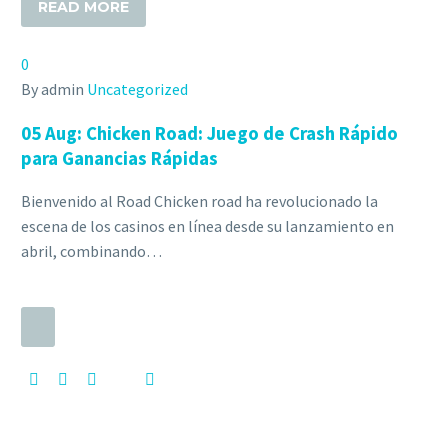
READ MORE
0
By admin
Uncategorized
05 Aug:
Chicken Road: Juego de Crash Rápido
para Ganancias Rápidas
Bienvenido al Road Chicken road ha revolucionado la
escena de los casinos en línea desde su lanzamiento en
abril, combinando…