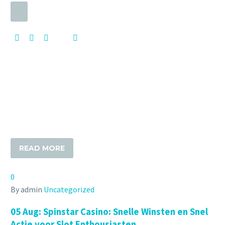
READ MORE
0
By admin
Uncategorized
05 Aug:
Spinstar Casino: Snelle Winsten en Snel
Actie voor Slot Enthousiasten