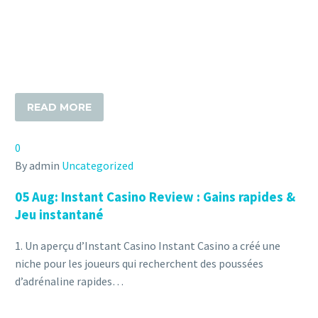
READ MORE
0
By admin
Uncategorized
05 Aug:
Instant Casino Review : Gains rapides &
Jeu instantané
1. Un aperçu d’Instant Casino Instant Casino a créé une
niche pour les joueurs qui recherchent des poussées
d’adrénaline rapides…