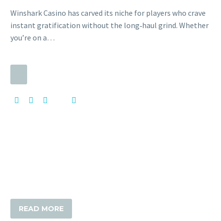
Winshark Casino has carved its niche for players who crave
instant gratification without the long‑haul grind. Whether
you’re on a…
READ MORE