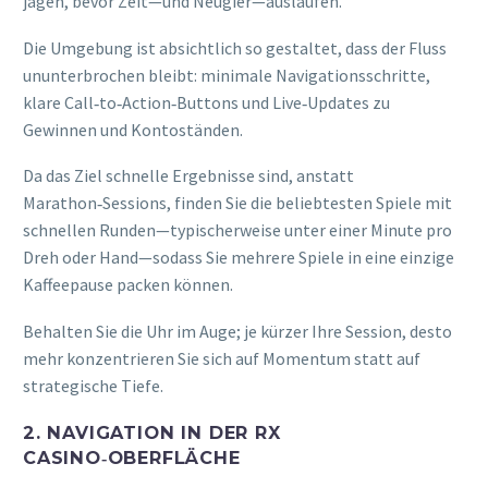
jagen, bevor Zeit—und Neugier—auslaufen.
Die Umgebung ist absichtlich so gestaltet, dass der Fluss
ununterbrochen bleibt: minimale Navigationsschritte,
klare Call‑to‑Action‑Buttons und Live‑Updates zu
Gewinnen und Kontoständen.
Da das Ziel schnelle Ergebnisse sind, anstatt
Marathon‑Sessions, finden Sie die beliebtesten Spiele mit
schnellen Runden—typischerweise unter einer Minute pro
Dreh oder Hand—sodass Sie mehrere Spiele in eine einzige
Kaffeepause packen können.
Behalten Sie die Uhr im Auge; je kürzer Ihre Session, desto
mehr konzentrieren Sie sich auf Momentum statt auf
strategische Tiefe.
2. NAVIGATION IN DER RX
CASINO‑OBERFLÄCHE