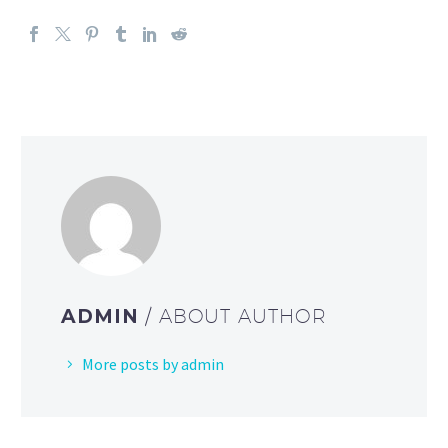
ADMIN
/ ABOUT AUTHOR
More posts by admin