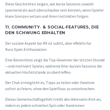
Diese Geschichten zeigen, wie kurze Sessions sowohl
spannend als auch überschaubar sein können, wenn Spieler
klare Grenzen setzen und ihren Instinkten folgen.
11. COMMUNITY‑ & SOCIAL‑FEATURES, DIE
DEN SCHWUNG ERHALTEN
Der soziale Aspekt bei RX ist subtil, aber effektiv für
Kurz‑Spiel‑Enthusiasten.
Eine Bestenliste zeigt die Top‑Gewinner der letzten Stunde
—und motiviert Spieler, während ihrer kurzen Sessions die
aktuellen Höchststände zu übertreffen.
Der Chat ermöglicht es, Tipps zu teilen oder Gewinne
sofort zu feiern, ohne den Spielfluss zu unterbrechen.
Dieses Gemeinschaftsgefühl treibt den Adrenalin‑Kick an,
indem es jedem schnellen Spin oder Hand einen