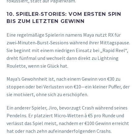
fokussiert, statt auf Papierkram.
10. SPIELER‑STORIES: VOM ERSTEN SPIN
BIS ZUM LETZTEN GEWINN
Eine regelmäßige Spielerin namens Maya nutzt RX für
zwei‑Minuten‑Burst‑Sessions während ihrer Mittagspause.
Sie beginnt mit einem niedrigen Einsatz bei „Rapid Reel“,
dreht fünfmal und wechselt dann direkt zu Lightning
Roulette, wenn sie Glück hat.
Maya’s Gewohnheit ist, nach einem Gewinn von €30 zu
stoppen oder bei Verlusten von €10—ein kleiner Puffer, der
sie motiviert, ohne sich zu erschöpfen.
Ein anderer Spieler, Jiro, bevorzugt Crash während seines
Pendelns. Er platziert Micro‑Wetten à €5 pro Runde und
verlässt das Spiel meist, nachdem er €100 Gewinn erreicht
hat oder nach zehn aufeinanderfolgenden Crashs.