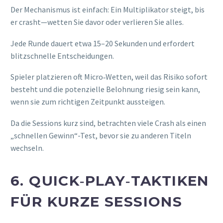
Der Mechanismus ist einfach: Ein Multiplikator steigt, bis
er crasht—wetten Sie davor oder verlieren Sie alles.
Jede Runde dauert etwa 15–20 Sekunden und erfordert
blitzschnelle Entscheidungen.
Spieler platzieren oft Micro‑Wetten, weil das Risiko sofort
besteht und die potenzielle Belohnung riesig sein kann,
wenn sie zum richtigen Zeitpunkt aussteigen.
Da die Sessions kurz sind, betrachten viele Crash als einen
„schnellen Gewinn“-Test, bevor sie zu anderen Titeln
wechseln.
6. QUICK‑PLAY‑TAKTIKEN
FÜR KURZE SESSIONS