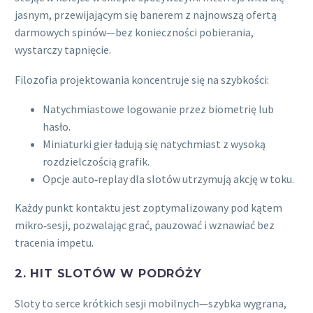
jasnym, przewijającym się banerem z najnowszą ofertą
darmowych spinów—bez konieczności pobierania,
wystarczy tapnięcie.
Filozofia projektowania koncentruje się na szybkości:
Natychmiastowe logowanie przez biometrię lub
hasło.
Miniaturki gier ładują się natychmiast z wysoką
rozdzielczością grafik.
Opcje auto‑replay dla slotów utrzymują akcję w toku.
Każdy punkt kontaktu jest zoptymalizowany pod kątem
mikro‑sesji, pozwalając grać, pauzować i wznawiać bez
tracenia impetu.
2. HIT SLOTÓW W PODRÓŻY
Sloty to serce krótkich sesji mobilnych—szybka wygrana,