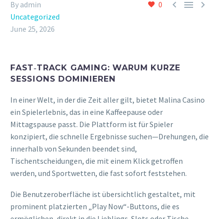



By admin
0
Uncategorized
June 25, 2026
FAST‑TRACK GAMING: WARUM KURZE
SESSIONS DOMINIEREN
In einer Welt, in der die Zeit aller gilt, bietet Malina Casino
ein Spielerlebnis, das in eine Kaffeepause oder
Mittagspause passt. Die Plattform ist für Spieler
konzipiert, die schnelle Ergebnisse suchen—Drehungen, die
innerhalb von Sekunden beendet sind,
Tischentscheidungen, die mit einem Klick getroffen
werden, und Sportwetten, die fast sofort feststehen.
Die Benutzeroberfläche ist übersichtlich gestaltet, mit
prominent platzierten „Play Now“-Buttons, die es
ermöglichen, direkt in die Lieblings-Slots oder Tische