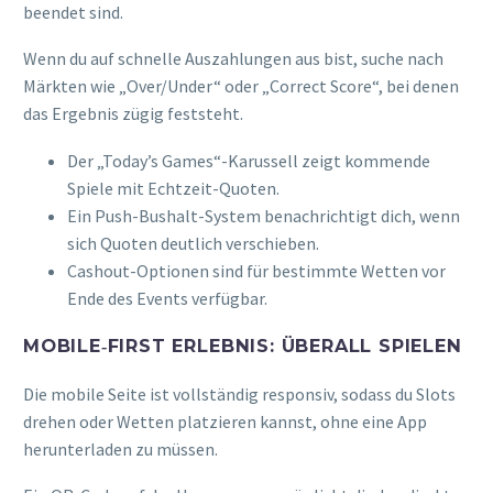
beendet sind.
Wenn du auf schnelle Auszahlungen aus bist, suche nach
Märkten wie „Over/Under“ oder „Correct Score“, bei denen
das Ergebnis zügig feststeht.
Der „Today’s Games“-Karussell zeigt kommende
Spiele mit Echtzeit-Quoten.
Ein Push-Bushalt-System benachrichtigt dich, wenn
sich Quoten deutlich verschieben.
Cashout-Optionen sind für bestimmte Wetten vor
Ende des Events verfügbar.
MOBILE‑FIRST ERLEBNIS: ÜBERALL SPIELEN
Die mobile Seite ist vollständig responsiv, sodass du Slots
drehen oder Wetten platzieren kannst, ohne eine App
herunterladen zu müssen.