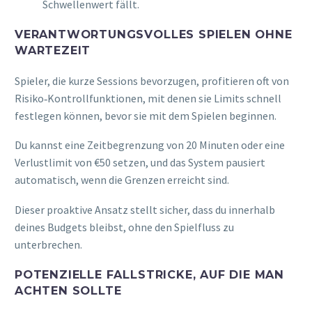
Schwellenwert fällt.
VERANTWORTUNGSVOLLES SPIELEN OHNE
WARTEZEIT
Spieler, die kurze Sessions bevorzugen, profitieren oft von
Risiko‑Kontrollfunktionen, mit denen sie Limits schnell
festlegen können, bevor sie mit dem Spielen beginnen.
Du kannst eine Zeitbegrenzung von 20 Minuten oder eine
Verlustlimit von €50 setzen, und das System pausiert
automatisch, wenn die Grenzen erreicht sind.
Dieser proaktive Ansatz stellt sicher, dass du innerhalb
deines Budgets bleibst, ohne den Spielfluss zu
unterbrechen.
POTENZIELLE FALLSTRICKE, AUF DIE MAN
ACHTEN SOLLTE