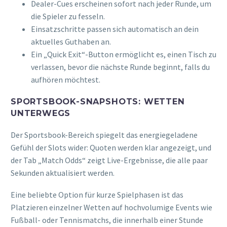
Dealer-Cues erscheinen sofort nach jeder Runde, um
die Spieler zu fesseln.
Einsatzschritte passen sich automatisch an dein
aktuelles Guthaben an.
Ein „Quick Exit“-Button ermöglicht es, einen Tisch zu
verlassen, bevor die nächste Runde beginnt, falls du
aufhören möchtest.
SPORTSBOOK-SNAPSHOTS: WETTEN
UNTERWEGS
Der Sportsbook-Bereich spiegelt das energiegeladene
Gefühl der Slots wider: Quoten werden klar angezeigt, und
der Tab „Match Odds“ zeigt Live-Ergebnisse, die alle paar
Sekunden aktualisiert werden.
Eine beliebte Option für kurze Spielphasen ist das
Platzieren einzelner Wetten auf hochvolumige Events wie
Fußball- oder Tennismatchs, die innerhalb einer Stunde