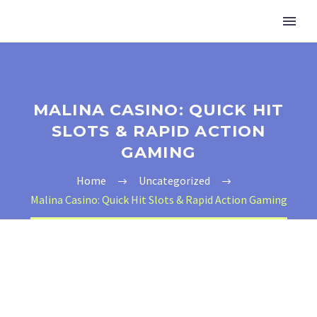
MALINA CASINO: QUICK HIT
SLOTS & RAPID ACTION
GAMING
Home
Uncategorized
Malina Casino: Quick Hit Slots & Rapid Action Gaming