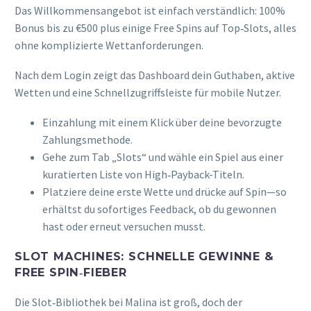
Das Willkommensangebot ist einfach verständlich: 100%
Bonus bis zu €500 plus einige Free Spins auf Top‑Slots, alles
ohne komplizierte Wettanforderungen.
Nach dem Login zeigt das Dashboard dein Guthaben, aktive
Wetten und eine Schnellzugriffsleiste für mobile Nutzer.
Einzahlung mit einem Klick über deine bevorzugte
Zahlungsmethode.
Gehe zum Tab „Slots“ und wähle ein Spiel aus einer
kuratierten Liste von High‑Payback-Titeln.
Platziere deine erste Wette und drücke auf Spin—so
erhältst du sofortiges Feedback, ob du gewonnen
hast oder erneut versuchen musst.
SLOT MACHINES: SCHNELLE GEWINNE &
FREE SPIN‑FIEBER
Die Slot‑Bibliothek bei Malina ist groß, doch der