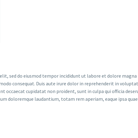
elit, sed do eiusmod tempor incididunt ut labore et dolore magna
mmodo consequat. Duis aute irure dolor in reprehenderit in voluptate
t occaecat cupidatat non proident, sunt in culpa qui officia deser
ium doloremque laudantium, totam rem aperiam, eaque ipsa quae ab