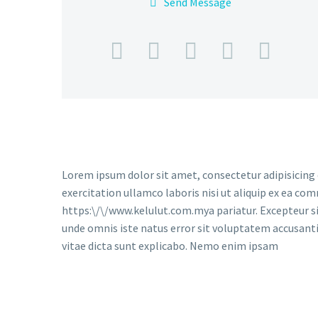
Send Message
Lorem ipsum dolor sit amet, consectetur adipisicing 
exercitation ullamco laboris nisi ut aliquip ex ea co
https:\/\/www.kelulut.com.mya pariatur. Excepteur sin
unde omnis iste natus error sit voluptatem accusant
vitae dicta sunt explicabo. Nemo enim ipsam