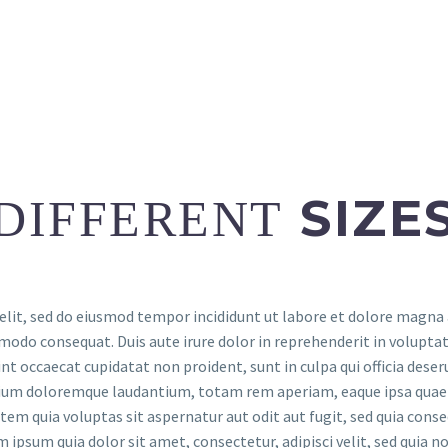
SIZE
DIFFERENT
elit, sed do eiusmod tempor incididunt ut labore et dolore magna
mmodo consequat. Duis aute irure dolor in reprehenderit in voluptate
t occaecat cupidatat non proident, sunt in culpa qui officia deser
ium doloremque laudantium, totam rem aperiam, eaque ipsa quae ab
tem quia voluptas sit aspernatur aut odit aut fugit, sed quia con
m ipsum quia dolor sit amet, consectetur, adipisci velit, sed qui