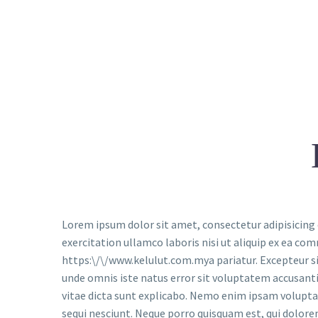
Lorem ipsum dolor sit amet, consectetur adipisicing 
exercitation ullamco laboris nisi ut aliquip ex ea co
https:\/\/www.kelulut.com.mya pariatur. Excepteur sin
unde omnis iste natus error sit voluptatem accusant
vitae dicta sunt explicabo. Nemo enim ipsam volupta
sequi nesciunt. Neque porro quisquam est, qui dolore