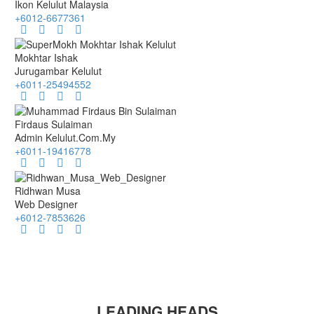
Ikon Kelulut Malaysia
+6012-6677361
Mokhtar Ishak
Jurugambar Kelulut
+6011-25494552
Firdaus Sulaiman
Admin Kelulut.Com.My
+6011-19416778
Ridhwan Musa
Web Designer
+6012-7853626
LEADING HEADS